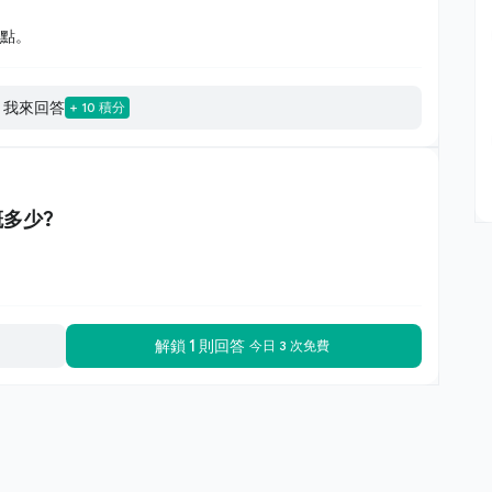
一點。
我來回答
+ 10 積分
概多少?
解鎖 1 則回答
今日 3 次免費