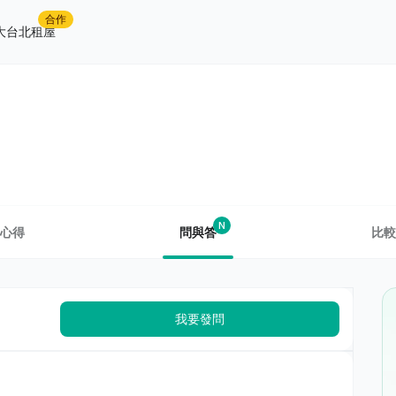
合作
大台北租屋
N
心得
問與答
比較
我要發問