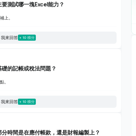
測試哪一塊Excel能力？
再補上。
我來回答
+ 10 積分
基礎的記帳或稅法問題？
一點。
我來回答
+ 10 積分
部分時間是在應付帳款，還是財報編製上？