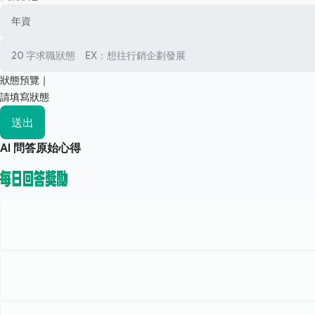
狀態預覽｜
請填寫狀態
送出
AI 問答原始心得