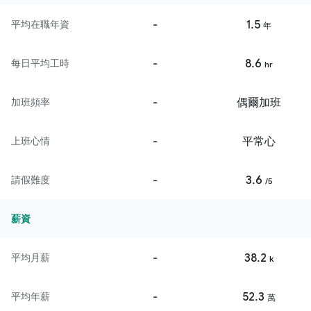
-
1.5
平均在職年資
年
-
8.6
每日平均工時
hr
-
偶爾加班
加班頻率
-
平常心
上班心情
-
3.6
請假難度
/5
薪資
-
38.2
平均月薪
k
-
52.3
平均年薪
萬