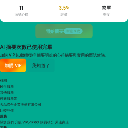
11
3.5
/5
簡單
面試心得
評價
難度
開始摘要
剩餘
0
次
AI 摘要次數已使用完畢
加購 VIP 以繼續獲得
簡要明瞭的心得摘要與實用的面試建議。
加購 VIP
我知道了
桃園
民生服務
其他服務
殯葬服務業
天品聯合企業股份有限公司
比較評價
服務
關於我們
升級 VIP／PRO
購買積分
周邊商店
下載