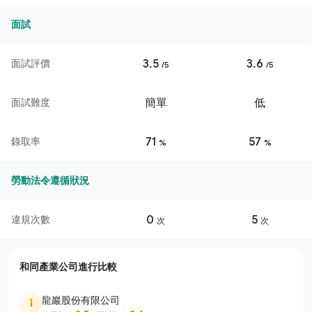
面試
3.5
3.6
面試評價
/5
/5
簡單
低
面試難度
71
57
錄取率
%
%
勞動法令遵循狀況
0
5
違規次數
次
次
和同產業公司進行比較
龍巖股份有限公司
1