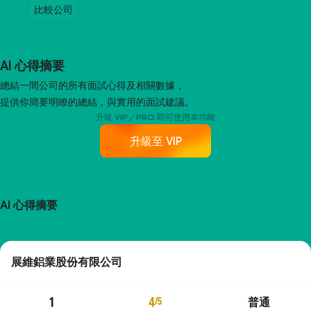
比較公司
AI 心得摘要
總結一間公司的所有面試心得及相關數據，
提供你簡要明瞭的總結，與實用的面試建議。
升級 VIP／PRO 即可使用本功能
升級至 VIP
AI 心得摘要
展維鋁業股份有限公司
1
4
/5
普通