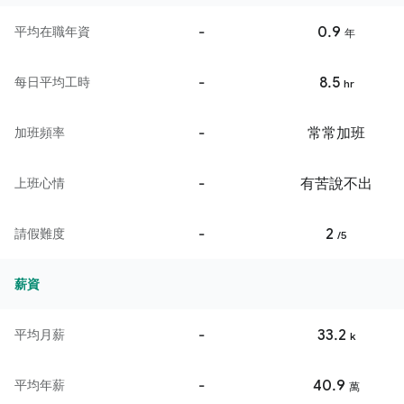
-
0.9
平均在職年資
年
-
8.5
每日平均工時
hr
-
常常加班
加班頻率
-
有苦說不出
上班心情
-
2
請假難度
/5
薪資
-
33.2
平均月薪
k
-
40.9
平均年薪
萬