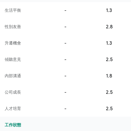
-
1.3
生活平衡
-
2.8
性別友善
-
1.3
升遷機會
-
2.5
傾聽意見
-
1.8
內部溝通
-
2.5
公司成長
-
2.5
人才培育
工作狀態