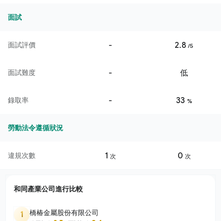
面試
-
2.8
面試評價
/5
-
低
面試難度
-
33
錄取率
%
勞動法令遵循狀況
1
0
違規次數
次
次
和同產業公司進行比較
橋椿金屬股份有限公司
1