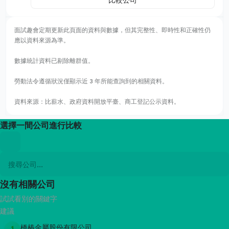
面試趣會定期更新此頁面的資料與數據，但其完整性、即時性和正確性仍
應以資料來源為準。
數據統計資料已剔除離群值。
勞動法令遵循狀況僅顯示近 3 年所能查詢到的相關資料。
資料來源：比薪水、政府資料開放平臺、商工登記公示資料。
選擇一間公司進行比較
沒有相關公司
試試看別的關鍵字
建議
橋椿金屬股份有限公司