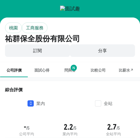
桃園
工商服務
祐群保全股份有限公司
訂閱
分享
N
公司評價
面試心得
問與答
比較公司
比薪水↗
綜合評價
業內
全站
-
2.2
2.7
/5
/5
/5
公司平均
業內平均
全站平均