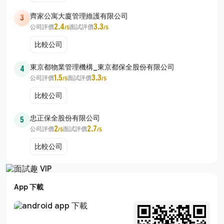
齊家公寓大廈管理維護有限公司
3
2.4
3.3
公司評價
面試評價
/5
/5
比較公司
東京都物業管理機構_東京都保全股份有限公司
4
1.5
3.3
公司評價
面試評價
/5
/5
比較公司
忠正保全股份有限公司
5
2
2.7
公司評價
面試評價
/5
/5
比較公司
App 下載