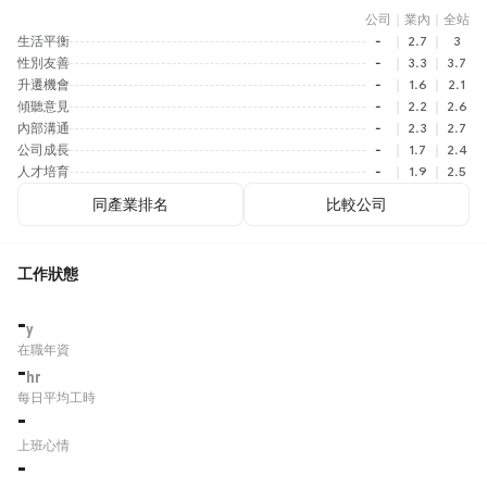
公司
｜
業內
｜
全站
生活平衡
-
｜
2.7
｜
3
性別友善
-
｜
3.3
｜
3.7
升遷機會
-
｜
1.6
｜
2.1
傾聽意見
-
｜
2.2
｜
2.6
內部溝通
-
｜
2.3
｜
2.7
公司成長
-
｜
1.7
｜
2.4
人才培育
-
｜
1.9
｜
2.5
同產業排名
比較公司
工作狀態
-
y
在職年資
-
hr
每日平均工時
-
上班心情
-