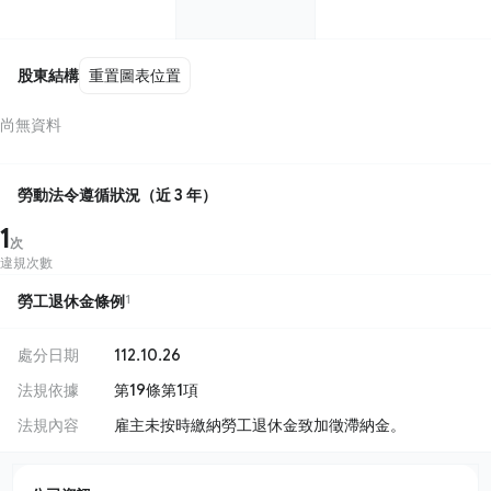
股東結構
重置圖表位置
尚無資料
勞動法令遵循狀況（近 3 年）
1
次
違規次數
1
勞工退休金條例
處分日期
112.10.26
法規依據
第19條第1項
法規內容
雇主未按時繳納勞工退休金致加徵滯納金。