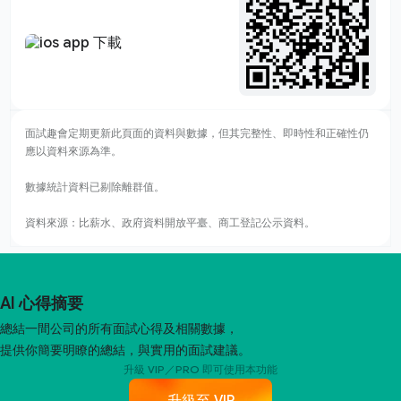
面試趣會定期更新此頁面的資料與數據，但其完整性、即時性和正確性仍
應以資料來源為準。
數據統計資料已剔除離群值。
資料來源：比薪水、政府資料開放平臺、商工登記公示資料。
AI 心得摘要
總結一間公司的所有面試心得及相關數據，
提供你簡要明瞭的總結，與實用的面試建議。
升級 VIP／PRO 即可使用本功能
升級至 VIP