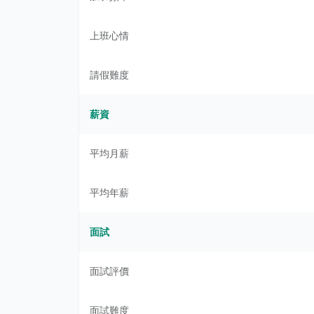
上班心情
請假難度
薪資
平均月薪
平均年薪
面試
面試評價
面試難度