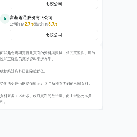
比較公司
富基電通股份有限公司
5
2.7
3.7
公司評價
面試評價
/5
/5
比較公司
面試趣會定期更新此頁面的資料與數據，但其完整性、即時
性和正確性仍應以資料來源為準。
數據統計資料已剔除離群值。
勞動法令遵循狀況僅顯示近 3 年所能查詢到的相關資料。
資料來源：比薪水、政府資料開放平臺、商工登記公示資
料。