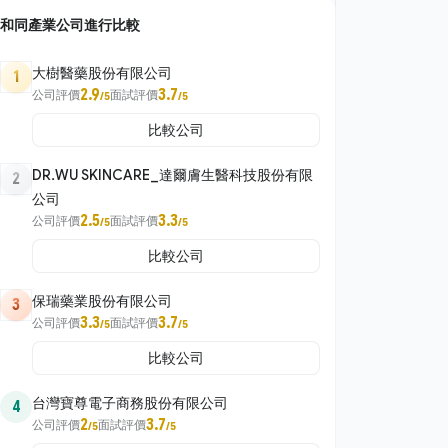
和同產業公司進行比較
大樹醫藥股份有限公司
1
2.9
3.7
公司評價
面試評價
/5
/5
比較公司
DR.WU SKINCARE_達爾膚生醫科技股份有限
2
公司
2.5
3.3
公司評價
面試評價
/5
/5
比較公司
保瑞藥業股份有限公司
3
3.3
3.7
公司評價
面試評價
/5
/5
比較公司
台灣寶尊電子商務股份有限公司
4
2
3.7
公司評價
面試評價
/5
/5