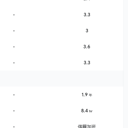
-
3.3
-
3
-
3.6
-
3.3
-
1.9
年
-
8.4
hr
-
偶爾加班