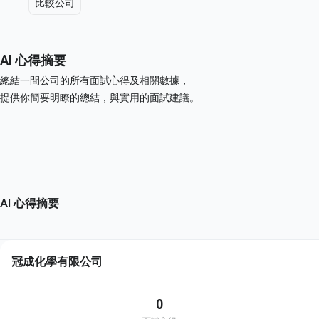
比較公司
AI 心得摘要
總結一間公司的所有面試心得及相關數據，
提供你簡要明瞭的總結，與實用的面試建議。
AI 心得摘要
冠成化學有限公司
0