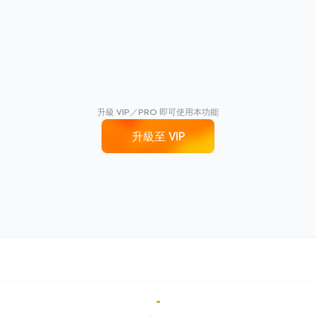
升級 VIP／PRO 即可使用本功能
升級至 VIP
-