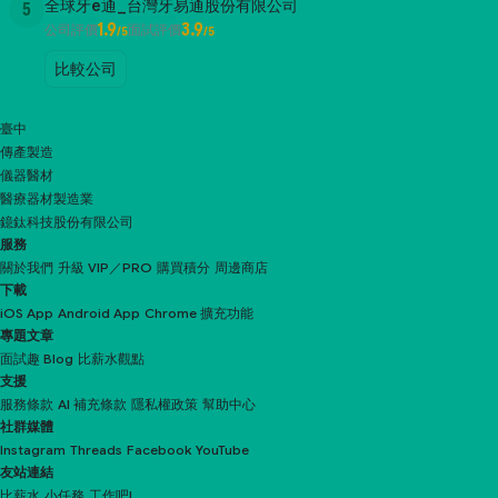
全球牙e通_台灣牙易通股份有限公司
5
1.9
3.9
公司評價
面試評價
/5
/5
比較公司
臺中
傳產製造
儀器醫材
醫療器材製造業
鐿鈦科技股份有限公司
服務
關於我們
升級 VIP／PRO
購買積分
周邊商店
下載
iOS App
Android App
Chrome 擴充功能
專題文章
面試趣 Blog
比薪水觀點
支援
服務條款
AI 補充條款
隱私權政策
幫助中心
社群媒體
Instagram
Threads
Facebook
YouTube
友站連結
比薪水
小任務
工作吧!