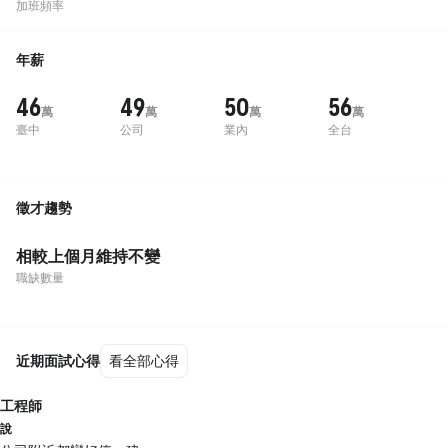
加班頻率
年薪
46
49
50
56
萬
萬
萬
萬
臺中
公司
業內
全台
徵才趨勢
相較上個月維持不變
職缺數量
近期面試心得
看全部心得
工程師
說