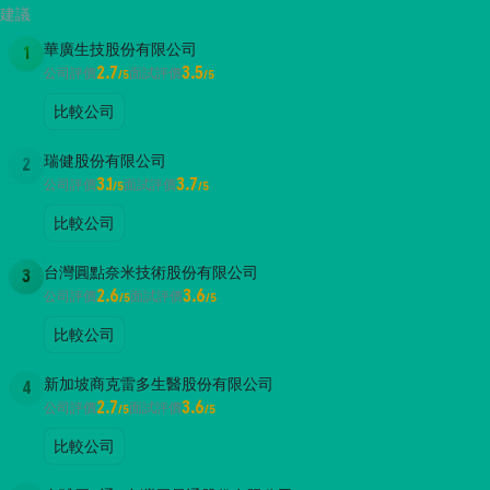
建議
華廣生技股份有限公司
1
2.7
3.5
公司評價
面試評價
/5
/5
比較公司
瑞健股份有限公司
2
3.1
3.7
公司評價
面試評價
/5
/5
比較公司
台灣圓點奈米技術股份有限公司
3
2.6
3.6
公司評價
面試評價
/5
/5
比較公司
新加坡商克雷多生醫股份有限公司
4
2.7
3.6
公司評價
面試評價
/5
/5
比較公司