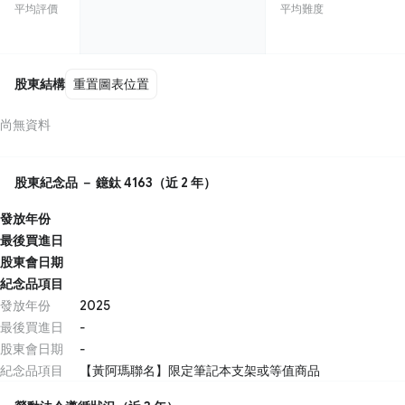
平均評價
平均難度
股東結構
重置圖表位置
尚無資料
股東紀念品
－ 鐿鈦 4163
（近 2 年）
發放年份
最後買進日
股東會日期
紀念品項目
發放年份
2025
最後買進日
-
股東會日期
-
紀念品項目
【黃阿瑪聯名】限定筆記本支架或等值商品