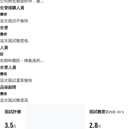
公司附近都蠻好停，建...
生管採購人員
覺得
這次面試不愉快
生管
覺得
這次面試難度低
人資
說
在精科園區ㄧ棟氣派的...
生管人員
覺得
這次面試還算愉快
品保副理
覺得
這次面試難度高
面試評價
面試難度
業內前 30％
3.5
2.8
/5
/5