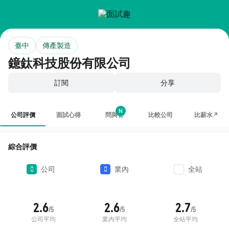
臺中
傳產製造
鐿鈦科技股份有限公司
訂閱
分享
N
公司評價
面試心得
問與答
比較公司
比薪水↗
綜合評價
公司
業內
全站
2.6
2.6
2.7
/5
/5
/5
公司平均
業內平均
全站平均