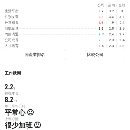
公司
｜
業內
｜
全站
生活平衡
3.2
｜
3.2
｜
3
性別友善
3.1
｜
3.6
｜
3.7
升遷機會
1.6
｜
1.9
｜
2.1
傾聽意見
2.5
｜
2.5
｜
2.6
內部溝通
2.9
｜
2.6
｜
2.7
公司成長
2.5
｜
2.3
｜
2.4
人才培育
2.4
｜
2.4
｜
2.5
同產業排名
比較公司
工作狀態
2.2
y
在職年資
8.2
hr
每日平均工時
平常心 😐
上班心情
很少加班 🙂