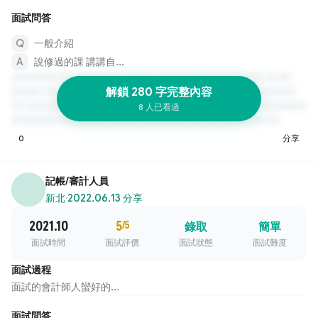
面試問答
一般介紹
說修過的課 講講自...
解鎖 280 字完整內容
8 人已看過
0
分享
記帳/審計人員
新北
·
2022.06.13 分享
2021.10
5
/5
錄取
簡單
面試時間
面試評價
面試狀態
面試難度
面試過程
面試的會計師人蠻好的...
面試問答