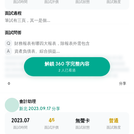
面試時間
面試評價
面試狀態
面試難度
面試過程
筆試有三頁，其一是個...
面試問答
財務報表有哪四大報表，除報表外需包含
資產負債表、綜合損益...
解鎖 360 字完整內容
2 人已看過
0
分享
會計助理
新北
·
2023.09.17 分享
2023.07
4
/5
無聲卡
普通
面試時間
面試評價
面試狀態
面試難度