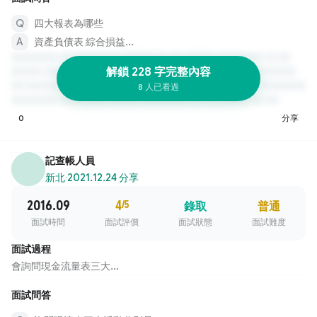
四大報表為哪些
資產負債表 綜合損益...
解鎖 228 字完整內容
8 人已看過
0
分享
記查帳人員
新北
·
2021.12.24 分享
2016.09
4
/5
錄取
普通
面試時間
面試評價
面試狀態
面試難度
面試過程
會詢問現金流量表三大...
面試問答