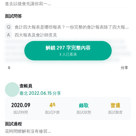
進去以後會先讓你寫一...
面試問答
會計四大報表是哪些報表？一份完整的會計報表除了四大報表還需要什麼？
四大報表及會計師意見
解鎖 297 字完整內容
3 人已看過
0
分享
查帳員
臺北
·
2022.06.15 分享
2020.09
4
/5
錄取
普通
面試時間
面試評價
面試狀態
面試難度
面試過程
花時間瞭解有沒有修習...