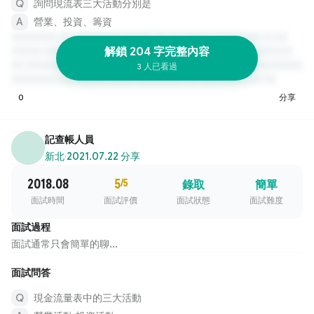
詢問現流表三大活動分別是
營業、投資、籌資
解鎖 204 字完整內容
3 人已看過
0
分享
記查帳人員
新北
·
2021.07.22 分享
2018.08
5
/5
錄取
簡單
面試時間
面試評價
面試狀態
面試難度
面試過程
面試通常只會簡單的聊...
面試問答
現金流量表中的三大活動