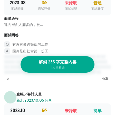
2023.08
3
/5
未錄取
普通
面試時間
面試評價
面試狀態
面試難度
面試過程
進去裡面人滿多的，被...
面試問答
有沒有做過類似的工作
因為是出社會第一份工...
解鎖 235 字完整內容
1 人已看過
0
分享
查帳╱審計人員
新北
·
2023.10.05 分享
2023.10
5
/5
未錄取
簡單