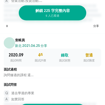
營業活動.投資活動....
解鎖 225 字完整內容
5 人已看過
0
分享
查帳員
新北
·
2021.06.25 分享
2020.09
4
/5
錄取
普通
面試時間
面試評價
面試狀態
面試難度
面試過程
詢問修過的課程 還...
面試問答
過去學過的專業
如實回答