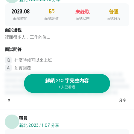
2023.08
5
/5
未錄取
普通
面試時間
面試評價
面試狀態
面試難度
面試過程
裡面很多人，工作的位...
面試問答
什麼時候可以來上班
如實回覆
解鎖 210 字完整內容
1 人已看過
0
分享
職員
新北
·
2023.11.07 分享