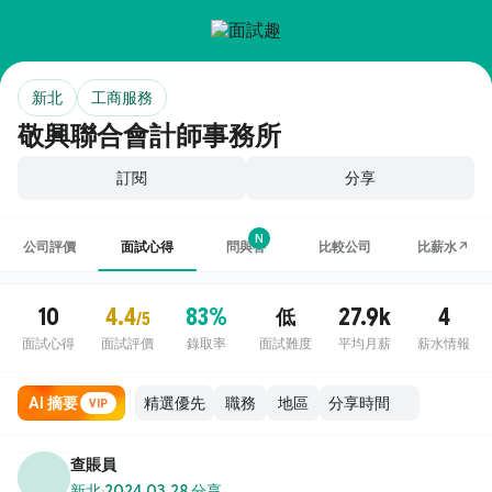
新北
工商服務
敬興聯合會計師事務所
訂閱
分享
N
公司評價
面試心得
問與答
比較公司
比薪水↗
10
4.4
83%
27.9k
4
低
/5
面試心得
面試評價
錄取率
面試難度
平均月薪
薪水情報
AI 摘要
職務
地區
VIP
查賬員
新北
·
2024.03.28 分享