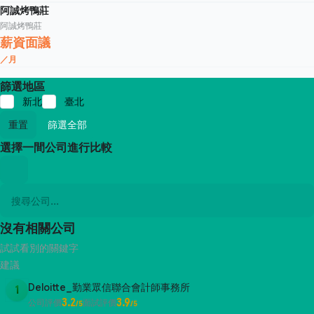
阿誠烤鴨莊
阿誠烤鴨莊
薪資面議
／月
篩選地區
新北
臺北
重置
篩選全部
選擇一間公司進行比較
沒有相關公司
試試看別的關鍵字
建議
Deloitte_勤業眾信聯合會計師事務所
1
3.2
3.9
公司評價
面試評價
/5
/5