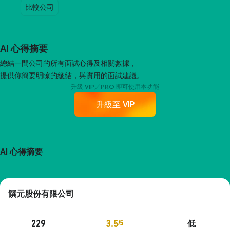
比較公司
AI 心得摘要
總結一間公司的所有面試心得及相關數據，
提供你簡要明瞭的總結，與實用的面試建議。
升級 VIP／PRO 即可使用本功能
升級至 VIP
AI 心得摘要
饌元股份有限公司
229
3.5
/5
低