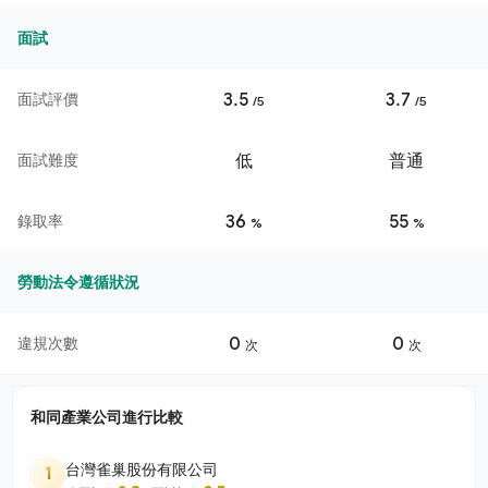
面試
3.5
3.7
面試評價
/5
/5
低
普通
面試難度
36
55
錄取率
%
%
勞動法令遵循狀況
0
0
違規次數
次
次
和同產業公司進行比較
台灣雀巢股份有限公司
1