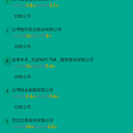
1
2.8
3.7
公司評價
面試評價
/5
/5
比較公司
台灣無印良品股份有限公司
2
3
4
公司評價
面試評價
/5
/5
比較公司
達摩本草_毛孩時代 TSA _騰勢股份有限公司
3
3
3.4
公司評價
面試評價
/5
/5
比較公司
台灣綠金家園有限公司
4
2.4
3.6
公司評價
面試評價
/5
/5
比較公司
雪坊志業股份有限公司
5
3.1
3.5
公司評價
面試評價
/5
/5