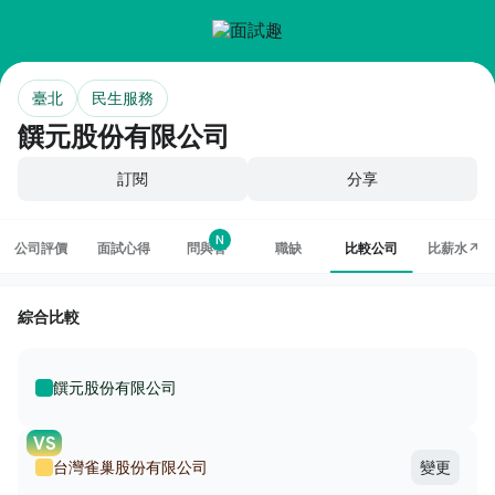
臺北
民生服務
饌元股份有限公司
訂閱
分享
N
公司評價
面試心得
問與答
職缺
比較公司
比薪水↗
綜合比較
饌元股份有限公司
VS
台灣雀巢股份有限公司
變更