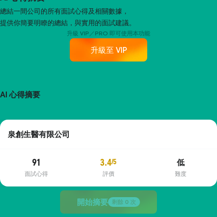
總結一間公司的所有面試心得及相關數據，
提供你簡要明瞭的總結，與實用的面試建議。
升級 VIP／PRO 即可使用本功能
升級至 VIP
AI 心得摘要
泉創生醫有限公司
91
3.4
/5
低
面試心得
評價
難度
開始摘要
剩餘
0
次