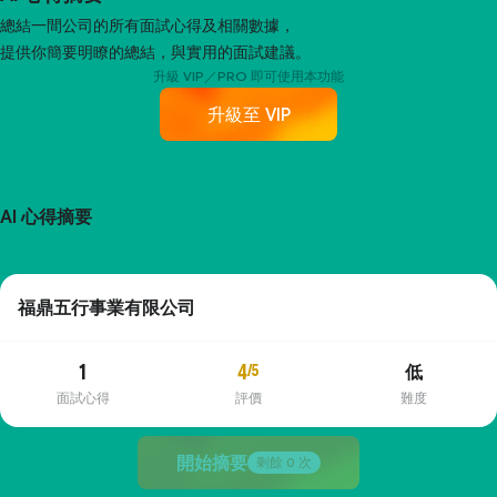
總結一間公司的所有面試心得及相關數據，
提供你簡要明瞭的總結，與實用的面試建議。
升級 VIP／PRO 即可使用本功能
升級至 VIP
AI 心得摘要
福鼎五行事業有限公司
1
4
/5
低
面試心得
評價
難度
開始摘要
剩餘
0
次