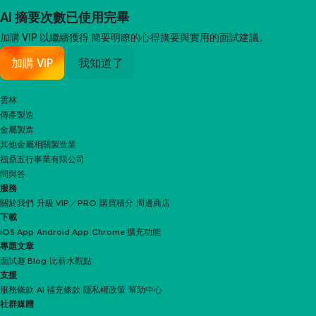
AI 摘要次數已使用完畢
加購 VIP 以繼續獲得
簡要明瞭的心得摘要與實用的面試建議。
加購 VIP
我知道了
雲林
傳產製造
金屬製造
其他金屬相關製造業
福鼎五行事業有限公司
問與答
服務
關於我們
升級 VIP／PRO
購買積分
周邊商店
下載
iOS App
Android App
Chrome 擴充功能
專題文章
面試趣 Blog
比薪水觀點
支援
服務條款
AI 補充條款
隱私權政策
幫助中心
社群媒體