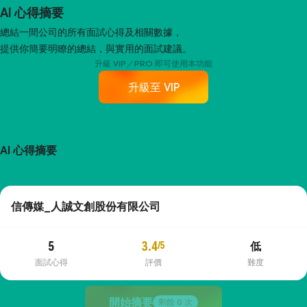
AI 心得摘要
總結一間公司的所有面試心得及相關數據，
提供你簡要明瞭的總結，與實用的面試建議。
升級 VIP／PRO 即可使用本功能
升級至 VIP
AI 心得摘要
信傳媒_人誠文創股份有限公司
5
3.4
/5
低
面試心得
評價
難度
開始摘要
剩餘
0
次