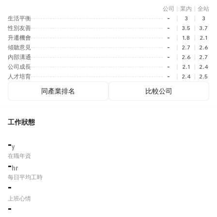
公司
｜
業內
｜
全站
生活平衡
-
｜
3
｜
3
性別友善
-
｜
3.5
｜
3.7
升遷機會
-
｜
1.8
｜
2.1
傾聽意見
-
｜
2.7
｜
2.6
內部溝通
-
｜
2.6
｜
2.7
公司成長
-
｜
2.1
｜
2.4
人才培育
-
｜
2.4
｜
2.5
同產業排名
比較公司
工作狀態
-
y
在職年資
-
hr
每日平均工時
-
上班心情
-