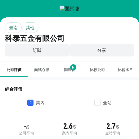
臺南
其他
科泰五金有限公司
訂閱
分享
N
公司評價
面試心得
問與答
比較公司
比薪水↗
綜合評價
業內
全站
-
2.6
2.7
/5
/5
/5
公司平均
業內平均
全站平均