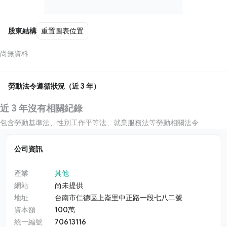
股東結構
重置圖表位置
尚無資料
勞動法令遵循狀況（近 3 年）
近 3 年沒有相關紀錄
包含勞動基準法、性別工作平等法、就業服務法等勞動相關法令
公司資訊
產業
其他
網站
尚未提供
地址
台南市仁德區上崙里中正路一段七八二號
資本額
100萬
統一編號
70613116