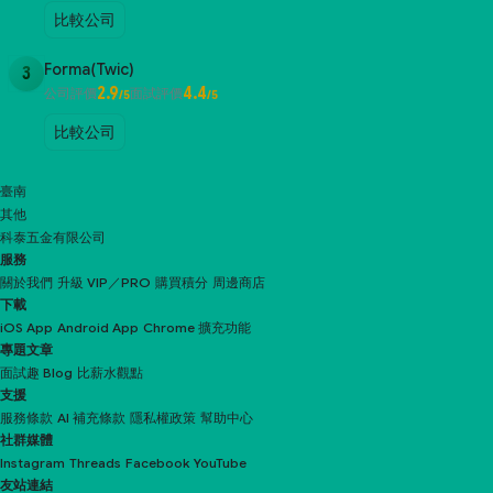
比較公司
Forma(Twic)
3
2.9
4.4
公司評價
面試評價
/5
/5
比較公司
臺南
其他
科泰五金有限公司
服務
關於我們
升級 VIP／PRO
購買積分
周邊商店
下載
iOS App
Android App
Chrome 擴充功能
專題文章
面試趣 Blog
比薪水觀點
支援
服務條款
AI 補充條款
隱私權政策
幫助中心
社群媒體
Instagram
Threads
Facebook
YouTube
友站連結