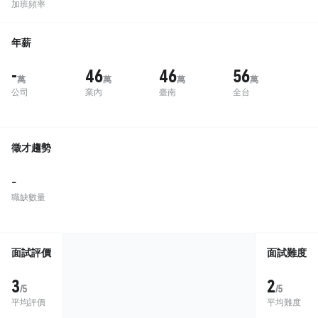
加班頻率
年薪
-
46
46
56
萬
萬
萬
萬
公司
業內
臺南
全台
徵才趨勢
-
職缺數量
面試評價
面試難度
3
2
/5
/5
平均評價
平均難度