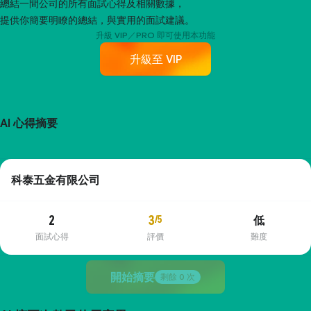
總結一間公司的所有面試心得及相關數據，
提供你簡要明瞭的總結，與實用的面試建議。
升級 VIP／PRO 即可使用本功能
升級至 VIP
AI 心得摘要
科泰五金有限公司
2
3
/5
低
面試心得
評價
難度
開始摘要
剩餘
0
次