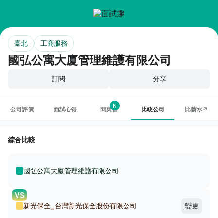
臺北
工商服務
國弘公寓大廈管理維護有限公司
訂閱
分享
N
公司評價
面試心得
問與答
比較公司
比薪水↗
綜合比較
國弘公寓大廈管理維護有限公司
VS
新光保全_台灣新光保全股份有限公司
變更