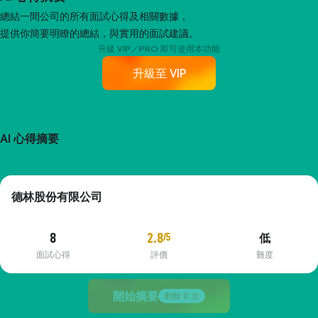
總結一間公司的所有面試心得及相關數據，
提供你簡要明瞭的總結，與實用的面試建議。
升級 VIP／PRO 即可使用本功能
升級至 VIP
AI 心得摘要
德林股份有限公司
8
2.8
/5
低
面試心得
評價
難度
開始摘要
剩餘
0
次