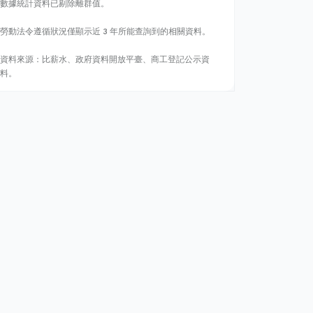
數據統計資料已剔除離群值。
勞動法令遵循狀況僅顯示近 3 年所能查詢到的相關資料。
資料來源：比薪水、政府資料開放平臺、商工登記公示資
料。