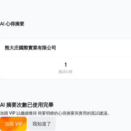
AI 心得摘要
熊大庄國際實業有限公司
1
面試心得
AI 摘要次數已使用完畢
加購 VIP 以繼續獲得
簡要明瞭的心得摘要與實用的面試建議。
加購 VIP
我知道了