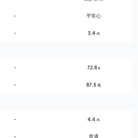
-
平常心
-
3.4
/5
-
72.8
k
-
87.5
萬
-
4.4
/5
-
普通