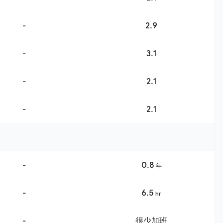
-
2.9
-
3.1
-
2.1
-
2.1
-
0.8
年
-
6.5
hr
-
很少加班