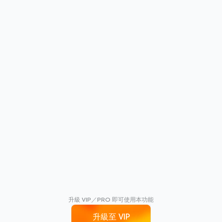
升級 VIP／PRO 即可使用本功能
升級至 VIP