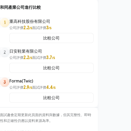
和同產業公司進行比較
重高科技股份有限公司
1
2.2
3
公司評價
面試評價
/5
/5
比較公司
日安鞋業有限公司
2
2.2
3.7
公司評價
面試評價
/5
/5
比較公司
Forma(Twic)
3
2.9
4.4
公司評價
面試評價
/5
/5
比較公司
面試趣會定期更新此頁面的資料與數據，但其完整性、即時
性和正確性仍應以資料來源為準。