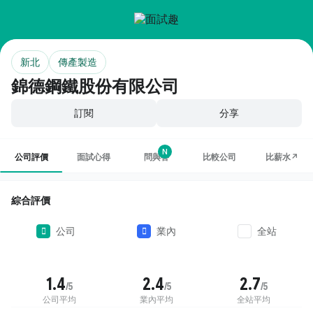
新北
傳產製造
錦德鋼鐵股份有限公司
訂閱
分享
N
公司評價
面試心得
問與答
比較公司
比薪水↗
綜合評價
公司
業內
全站
1.4
2.4
2.7
/5
/5
/5
公司平均
業內平均
全站平均