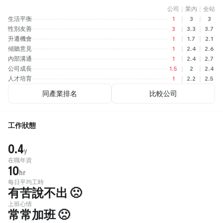
公司
｜
業內
｜
全站
生活平衡
1
｜
3
｜
3
性別友善
3
｜
3.3
｜
3.7
升遷機會
1
｜
1.7
｜
2.1
傾聽意見
1
｜
2.4
｜
2.6
內部溝通
1
｜
2.4
｜
2.7
公司成長
1.5
｜
2
｜
2.4
人才培育
1
｜
2.2
｜
2.5
同產業排名
比較公司
工作狀態
0.4
y
在職年資
10
hr
每日平均工時
有苦說不出 🙁
上班心情
常常加班 🙁