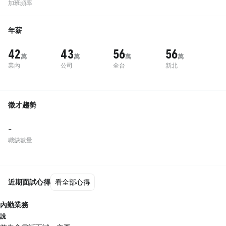
加班頻率
年薪
42
43
56
56
萬
萬
萬
萬
業內
公司
全台
新北
徵才趨勢
-
職缺數量
近期面試心得
看全部心得
內勤業務
說