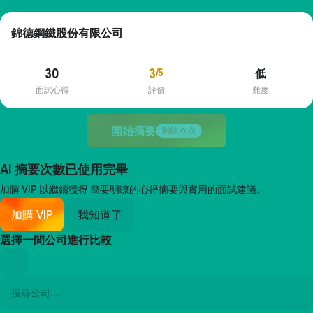
錦德鋼鐵股份有限公司
30
3
/5
低
面試心得
評價
難度
開始摘要
剩餘
0
次
AI 摘要次數已使用完畢
加購 VIP 以繼續獲得
簡要明瞭的心得摘要與實用的面試建議。
加購 VIP
我知道了
選擇一間公司進行比較