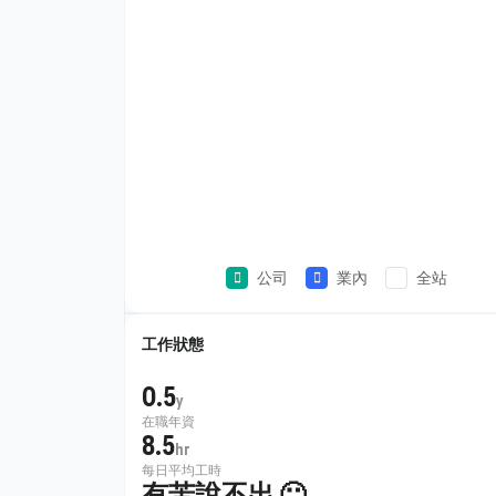
公司
業內
全站
工作狀態
0.5
y
在職年資
8.5
hr
每日平均工時
有苦說不出 🙁