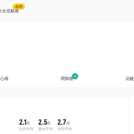
合作
大台北租屋
N
心得
問與答
比較
2.1
2.5
2.7
/5
/5
/5
公司平均
業內平均
全站平均