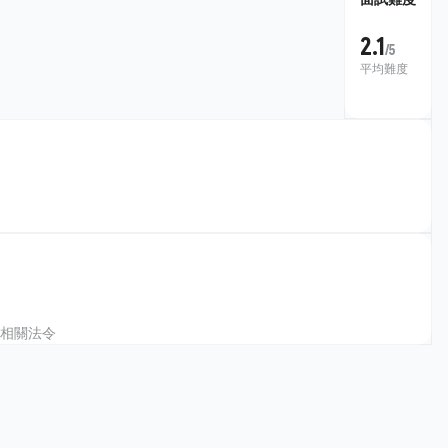
2.1
/5
平均難度
相關法令