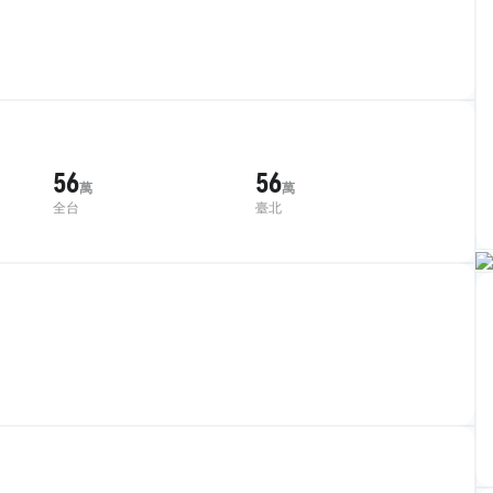
56
56
萬
萬
全台
臺北