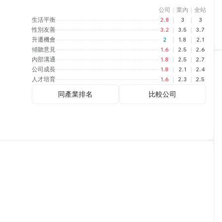
公司
｜
業內
｜
全站
生活平衡
2.8
｜
3
｜
3
性別友善
3.2
｜
3.5
｜
3.7
升遷機會
2
｜
1.8
｜
2.1
傾聽意見
1.6
｜
2.5
｜
2.6
內部溝通
1.8
｜
2.5
｜
2.7
公司成長
1.8
｜
2.1
｜
2.4
人才培育
1.6
｜
2.3
｜
2.5
同產業排名
比較公司