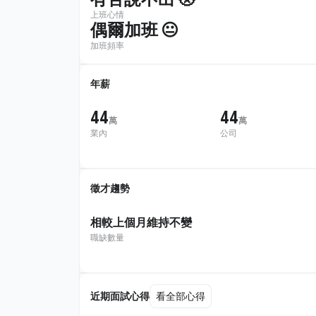
上班心情
偶爾加班 😐
加班頻率
年薪
44
44
萬
萬
業內
公司
徵才趨勢
相較上個月維持不變
職缺數量
近期面試心得
看全部心得