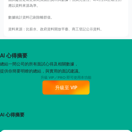
應以資料來源為準。
數據統計資料已剔除離群值。
資料來源：比薪水、政府資料開放平臺、商工登記公示資料。
AI 心得摘要
總結一間公司的所有面試心得及相關數據，
提供你簡要明瞭的總結，與實用的面試建議。
升級 VIP／PRO 即可使用本功能
升級至 VIP
AI 心得摘要