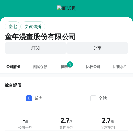
臺北
文教傳播
童年漫畫股份有限公司
訂閱
分享
N
公司評價
面試心得
問與答
比較公司
比薪水↗
綜合評價
業內
全站
-
2.7
2.7
/5
/5
/5
公司平均
業內平均
全站平均