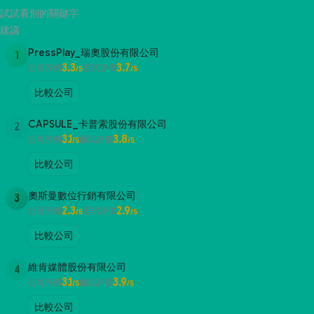
試試看別的關鍵字
建議
PressPlay_瑞奧股份有限公司
1
3.3
3.7
公司評價
面試評價
/5
/5
比較公司
CAPSULE_卡普索股份有限公司
2
3.1
3.8
公司評價
面試評價
/5
/5
比較公司
奧斯曼數位行銷有限公司
3
2.3
2.9
公司評價
面試評價
/5
/5
比較公司
維肯媒體股份有限公司
4
3.1
3.9
公司評價
面試評價
/5
/5
比較公司