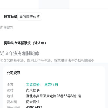
股東結構
重置圖表位置
尚無資料
勞動法令遵循狀況（近 3 年）
近 3 年沒有相關紀錄
包含勞動基準法、性別工作平等法、就業服務法等勞動相關法令
公司資訊
產業
文教傳播
、
廣告行銷
網站
尚未提供
地址
臺北市萬華區康定路25巷35弄3號1樓
資本額
尚未提供
統一編號
43907497