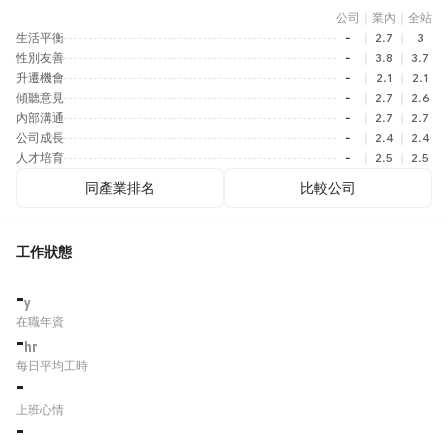
公司
｜
業內
｜
全站
生活平衡
-
｜
2.7
｜
3
性別友善
-
｜
3.8
｜
3.7
升遷機會
-
｜
2.1
｜
2.1
傾聽意見
-
｜
2.7
｜
2.6
內部溝通
-
｜
2.7
｜
2.7
公司成長
-
｜
2.4
｜
2.4
人才培育
-
｜
2.5
｜
2.5
同產業排名
比較公司
工作狀態
-
y
在職年資
-
hr
每日平均工時
-
上班心情
-