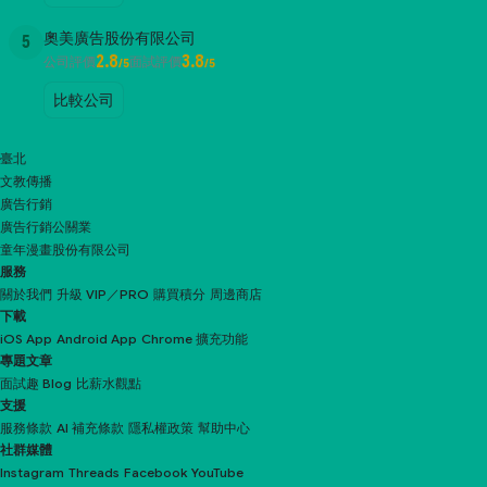
奧美廣告股份有限公司
5
2.8
3.8
公司評價
面試評價
/5
/5
比較公司
臺北
文教傳播
廣告行銷
廣告行銷公關業
童年漫畫股份有限公司
服務
關於我們
升級 VIP／PRO
購買積分
周邊商店
下載
iOS App
Android App
Chrome 擴充功能
專題文章
面試趣 Blog
比薪水觀點
支援
服務條款
AI 補充條款
隱私權政策
幫助中心
社群媒體
Instagram
Threads
Facebook
YouTube