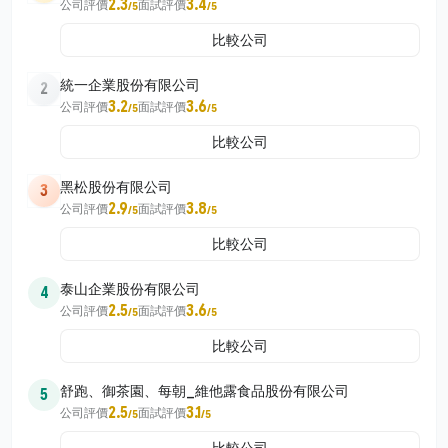
2.3
3.4
公司評價
面試評價
/5
/5
比較公司
統一企業股份有限公司
2
3.2
3.6
公司評價
面試評價
/5
/5
比較公司
黑松股份有限公司
3
2.9
3.8
公司評價
面試評價
/5
/5
比較公司
泰山企業股份有限公司
4
2.5
3.6
公司評價
面試評價
/5
/5
比較公司
舒跑、御茶園、每朝_維他露食品股份有限公司
5
2.5
3.1
公司評價
面試評價
/5
/5
比較公司