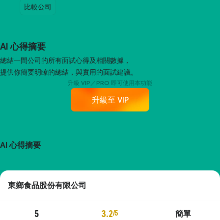
比較公司
AI 心得摘要
總結一間公司的所有面試心得及相關數據，
提供你簡要明瞭的總結，與實用的面試建議。
升級 VIP／PRO 即可使用本功能
升級至 VIP
AI 心得摘要
東鄉食品股份有限公司
5
3.2
/5
簡單