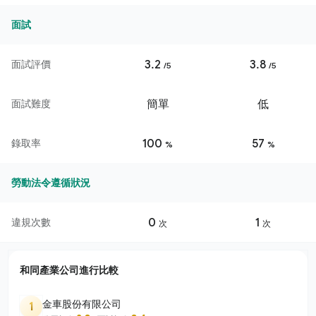
面試
3.2
3.8
面試評價
/5
/5
簡單
低
面試難度
100
57
錄取率
%
%
勞動法令遵循狀況
0
1
違規次數
次
次
和同產業公司進行比較
金車股份有限公司
1