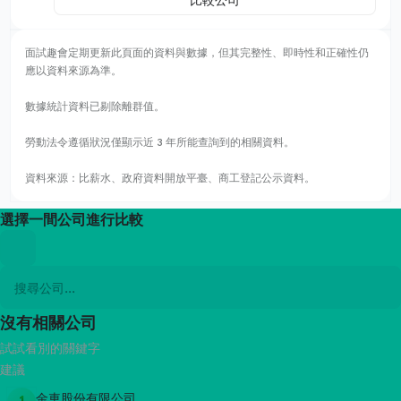
面試趣會定期更新此頁面的資料與數據，但其完整性、即時性和正確性仍
應以資料來源為準。
數據統計資料已剔除離群值。
勞動法令遵循狀況僅顯示近 3 年所能查詢到的相關資料。
資料來源：比薪水、政府資料開放平臺、商工登記公示資料。
選擇一間公司進行比較
沒有相關公司
試試看別的關鍵字
建議
金車股份有限公司