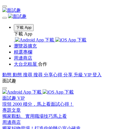
下載 App
下載 App
瀏覽器擴充
精選專欄
周邊商店
大台北租屋
合作
動態
動態
搜尋
搜尋
分享心得
分享
升級 VIP
登入
面試趣
面試趣 VIP
現領 2000 積分，馬上看面試心得！
專題文章
獨家觀點、實用職場技巧馬上看
周邊商店
獨家好物登場！打造你的辦公室小確幸