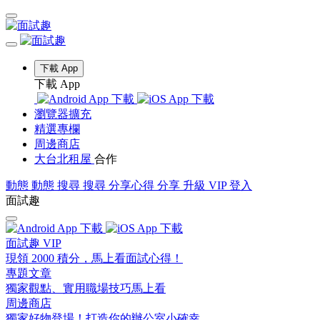
下載 App
下載 App
瀏覽器擴充
精選專欄
周邊商店
大台北租屋
合作
動態
動態
搜尋
搜尋
分享心得
分享
升級 VIP
登入
面試趣
面試趣 VIP
現領 2000 積分，馬上看面試心得！
專題文章
獨家觀點、實用職場技巧馬上看
周邊商店
獨家好物登場！打造你的辦公室小確幸