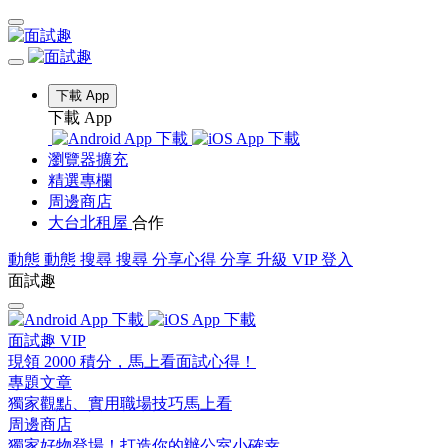
下載 App
下載 App
瀏覽器擴充
精選專欄
周邊商店
大台北租屋
合作
動態
動態
搜尋
搜尋
分享心得
分享
升級 VIP
登入
面試趣
面試趣 VIP
現領 2000 積分，馬上看面試心得！
專題文章
獨家觀點、實用職場技巧馬上看
周邊商店
獨家好物登場！打造你的辦公室小確幸