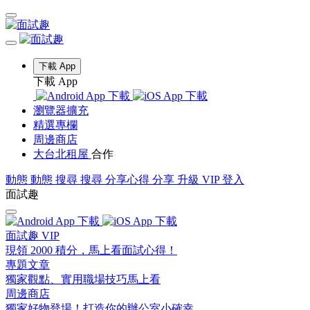
下載 App
下載 App
瀏覽器擴充
精選專欄
周邊商店
大台北租屋
合作
動態
動態
搜尋
搜尋
分享心得
分享
升級 VIP
登入
面試趣
面試趣 VIP
現領 2000 積分，馬上看面試心得！
專題文章
獨家觀點、實用職場技巧馬上看
周邊商店
獨家好物登場！打造你的辦公室小確幸