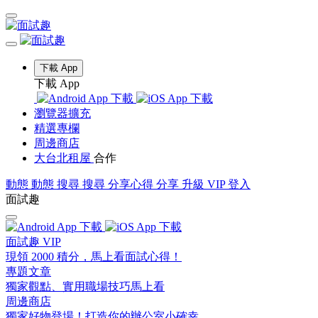
下載 App
下載 App
瀏覽器擴充
精選專欄
周邊商店
大台北租屋
合作
動態
動態
搜尋
搜尋
分享心得
分享
升級 VIP
登入
面試趣
面試趣 VIP
現領 2000 積分，馬上看面試心得！
專題文章
獨家觀點、實用職場技巧馬上看
周邊商店
獨家好物登場！打造你的辦公室小確幸