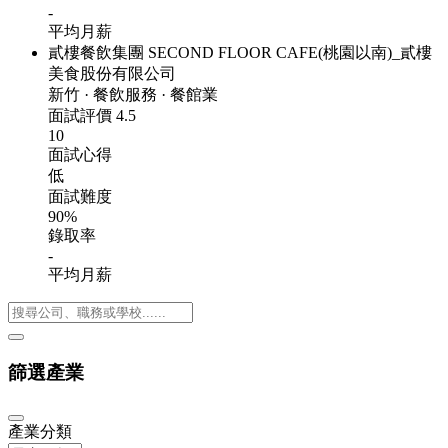
-
平均月薪
貳樓餐飲集團 SECOND FLOOR CAFE(桃園以南)_貳樓
美食股份有限公司
新竹
·
餐飲服務
·
餐館業
面試評價
4.5
10
面試心得
低
面試難度
90%
錄取率
-
平均月薪
篩選產業
產業分類