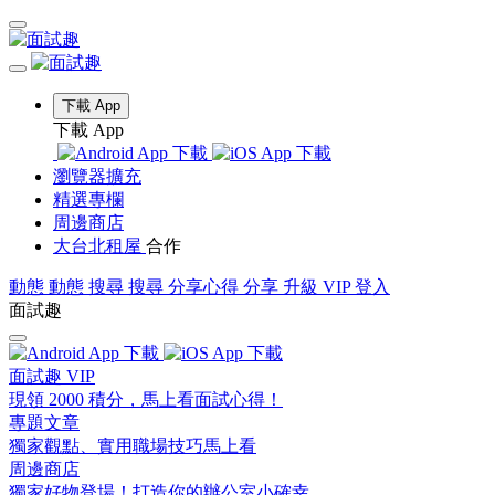
下載 App
下載 App
瀏覽器擴充
精選專欄
周邊商店
大台北租屋
合作
動態
動態
搜尋
搜尋
分享心得
分享
升級 VIP
登入
面試趣
面試趣 VIP
現領 2000 積分，馬上看面試心得！
專題文章
獨家觀點、實用職場技巧馬上看
周邊商店
獨家好物登場！打造你的辦公室小確幸