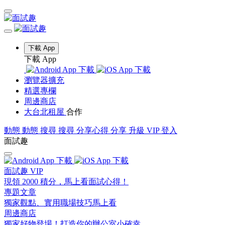
下載 App
下載 App
瀏覽器擴充
精選專欄
周邊商店
大台北租屋
合作
動態
動態
搜尋
搜尋
分享心得
分享
升級 VIP
登入
面試趣
面試趣 VIP
現領 2000 積分，馬上看面試心得！
專題文章
獨家觀點、實用職場技巧馬上看
周邊商店
獨家好物登場！打造你的辦公室小確幸