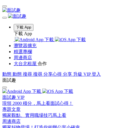
下載 App
下載 App
瀏覽器擴充
精選專欄
周邊商店
大台北租屋
合作
動態
動態
搜尋
搜尋
分享心得
分享
升級 VIP
登入
面試趣
面試趣 VIP
現領 2000 積分，馬上看面試心得！
專題文章
獨家觀點、實用職場技巧馬上看
周邊商店
獨家好物登場！打造你的辦公室小確幸