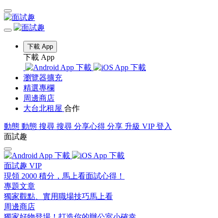
下載 App
下載 App
瀏覽器擴充
精選專欄
周邊商店
大台北租屋
合作
動態
動態
搜尋
搜尋
分享心得
分享
升級 VIP
登入
面試趣
面試趣 VIP
現領 2000 積分，馬上看面試心得！
專題文章
獨家觀點、實用職場技巧馬上看
周邊商店
獨家好物登場！打造你的辦公室小確幸