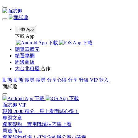
下載 App
下載 App
瀏覽器擴充
精選專欄
周邊商店
大台北租屋
合作
動態
動態
搜尋
搜尋
分享心得
分享
升級 VIP
登入
面試趣
面試趣 VIP
現領 2000 積分，馬上看面試心得！
專題文章
獨家觀點、實用職場技巧馬上看
周邊商店
獨家好物登場！打造你的辦公室小確幸