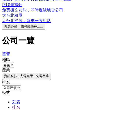
求職避雷針
免費擴充功能，即時過濾地雷公司
大台北租屋
大台北找房，就來一方生活
搜尋公司、職務或學校......
公司一覽
重置
地區
產業
資訊科技⭢光電光學⭢光電產業
排名
模式
列表
排名