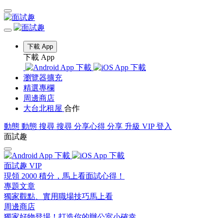
下載 App
下載 App
瀏覽器擴充
精選專欄
周邊商店
大台北租屋
合作
動態
動態
搜尋
搜尋
分享心得
分享
升級 VIP
登入
面試趣
面試趣 VIP
現領 2000 積分，馬上看面試心得！
專題文章
獨家觀點、實用職場技巧馬上看
周邊商店
獨家好物登場！打造你的辦公室小確幸