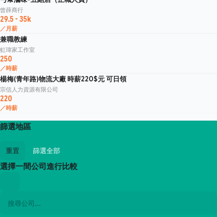
曾薛商行
29.5 - 35k
／月薪
兼職教練
虹瑋家工作室
250
／時薪
楊梅(青年路)物流大廠 時薪220$元 可日領
宗信人力資源有限公司
220
／時薪
篩選地區
重置
篩選全部
選擇一間公司進行比較