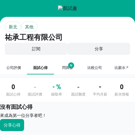
新北
其他
祐承工程有限公司
訂閱
分享
N
公司評價
面試心得
問與答
比較公司
比薪水↗
0
- %
-
0
-
-
面試心得
面試評價
錄取率
面試難度
平均月薪
薪水情報
沒有面試心得
來成為第一位分享者吧！
分享心得