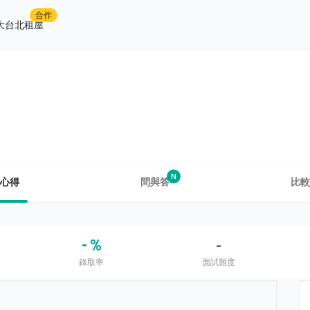
合作
大台北租屋
N
心得
問與答
比較
- %
-
錄取率
面試難度