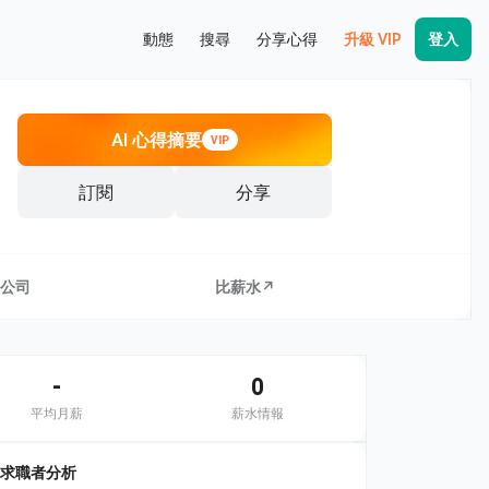
動態
搜尋
分享心得
升級 VIP
登入
AI 心得摘要
VIP
訂閱
分享
公司
比薪水↗
-
0
平均月薪
薪水情報
求職者分析