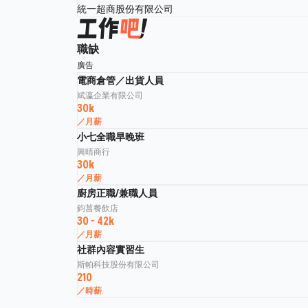
統一超商股份有限公司
職缺
廣告
電商倉管／出貨人員
斌瀛企業有限公司
30k
／月薪
小七全職早晚班
興晴商行
30k
／月薪
廚房正職/兼職人員
鈞菖餐飲店
30 - 42k
／月薪
社群內容實習生
斯帕科技股份有限公司
210
／時薪