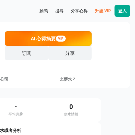
動態
搜尋
分享心得
升級 VIP
登入
AI 心得摘要
VIP
訂閱
分享
公司
比薪水↗
-
0
平均月薪
薪水情報
求職者分析