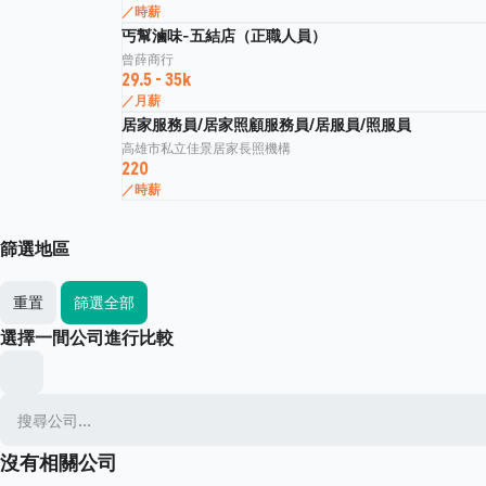
／時薪
丐幫滷味-五結店（正職人員）
曾薛商行
29.5 - 35k
／月薪
居家服務員/居家照顧服務員/居服員/照服員
高雄市私立佳景居家長照機構
220
／時薪
篩選地區
重置
篩選全部
選擇一間公司進行比較
沒有相關公司