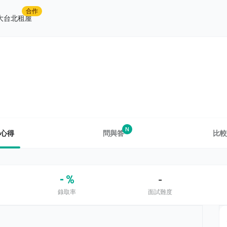
合作
大台北租屋
N
心得
問與答
比較
- %
-
錄取率
面試難度