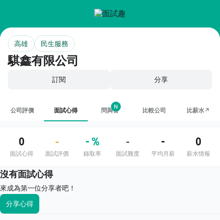
高雄
民生服務
騏鑫有限公司
訂閱
分享
N
公司評價
面試心得
問與答
比較公司
比薪水↗
0
- %
-
0
-
-
面試心得
面試評價
錄取率
面試難度
平均月薪
薪水情報
沒有面試心得
來成為第一位分享者吧！
分享心得