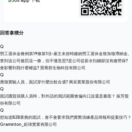
回答拿積分
Q
勞工退休金條例第19條第1項-雇主未按時繳納勞工退休金致加徵滯納金。
查到這公司被罰這一條，但不懂意思?是公司從薪水扣錢卻沒有繳勞保?
會影響到我什麼權益?
寶喬群生物科技有限公司
Q
應徵實驗人員，面試穿什麼比較合適?
興采實業股份有限公司
Q
面試國貿採購人員時，對外語的測試範圍會偏向口說還是書面？
振芳股
份有限公司
Q
想知道B2B業務的面試，會不會要求我們實際演練產品簡報和提案技巧？
Graminton_鉅瑋實業有限公司