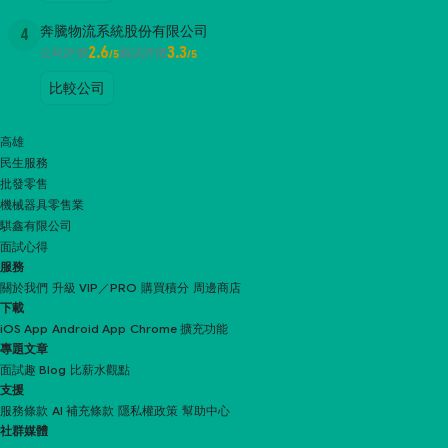
奔騰物流系統股份有限公司
4
2.6
3.3
公司評價
面試評價
/5
/5
比較公司
高雄
民生服務
批發零售
機械器具零售業
騏鑫有限公司
面試心得
服務
關於我們
升級 VIP／PRO
購買積分
周邊商店
下載
iOS App
Android App
Chrome 擴充功能
專題文章
面試趣 Blog
比薪水觀點
支援
服務條款
AI 補充條款
隱私權政策
幫助中心
社群媒體