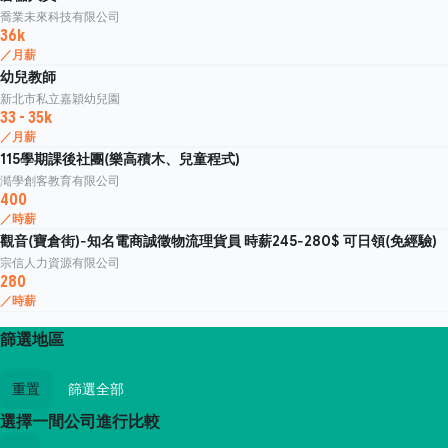
喬業未來科技有限公司
36k
／月薪
幼兒教師
新北市私立嘉穎幼兒園
33 - 35k
／月薪
115學期課後社團(樂高積木、兒童程式)
澔學創客教育有限公司
400
／時薪
觀音(寶倉街)-知名電商誠徵物流理貨員 時薪245-280$ 可日領(免經驗)
宗信人力資源有限公司
280
／時薪
篩選地區
重置
篩選全部
選擇一間公司進行比較