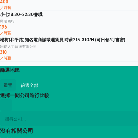
400
／時薪
小七18:30-22:30兼職
興晴商行
196
／時薪
楊梅(和平路)知名電商誠徵理貨員 時薪215-310/H (可日領/可書審)
宗信人力資源有限公司
310
／時薪
篩選地區
重置
篩選全部
選擇一間公司進行比較
沒有相關公司