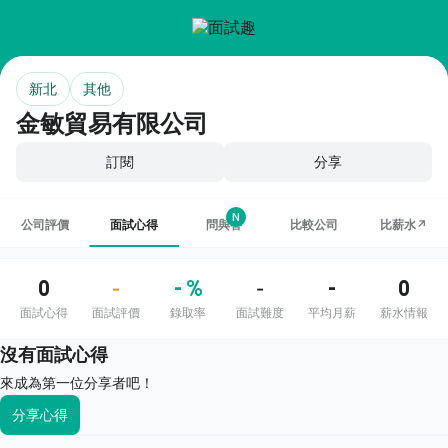
新北
其他
金敏貿易有限公司
訂閱
分享
N
公司評價
面試心得
問與答
比較公司
比薪水↗
0
- %
-
0
-
-
面試心得
面試評價
錄取率
面試難度
平均月薪
薪水情報
沒有面試心得
來成為第一位分享者吧！
分享心得