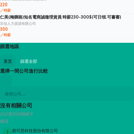
220
／時薪
仁美(梅獅路)知名電商誠徵理貨員 時薪230-300$(可日領.可書審)
宗信人力資源有限公司
300
／時薪
篩選地區
重置
篩選全部
選擇一間公司進行比較
沒有相關公司
試試看別的關鍵字
建議
易可思科技股份有限公司
1