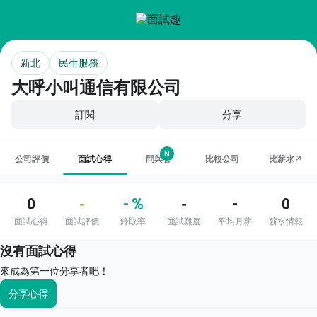
新北
民生服務
大呼小叫通信有限公司
訂閱
分享
N
公司評價
面試心得
問與答
比較公司
比薪水↗
0
- %
-
0
-
-
面試心得
面試評價
錄取率
面試難度
平均月薪
薪水情報
沒有面試心得
來成為第一位分享者吧！
分享心得