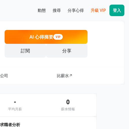
動態
搜尋
分享心得
升級 VIP
登入
AI 心得摘要
VIP
訂閱
分享
公司
比薪水↗
-
0
平均月薪
薪水情報
求職者分析