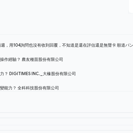
兩週，用104詢問也沒有收到回覆，不知道是還在評估還是無聲卡
順道パ
際操作經驗？
農友種苗股份有限公司
能力？
DIGITIMES INC._大椽股份有限公司
應變能力？
全科科技股份有限公司