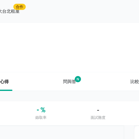
合作
大台北租屋
N
心得
問與答
比較
- %
-
錄取率
面試難度