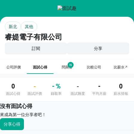
新北
其他
睿媞電子有限公司
訂閱
分享
N
公司評價
面試心得
問與答
比較公司
比薪水↗
0
- %
-
0
-
-
面試心得
面試評價
錄取率
面試難度
平均月薪
薪水情報
沒有面試心得
來成為第一位分享者吧！
分享心得