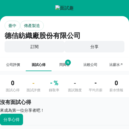
臺中
傳產製造
德佶紡織廠股份有限公司
訂閱
分享
N
公司評價
面試心得
問與答
比較公司
比薪水↗
0
- %
-
0
-
-
面試心得
面試評價
錄取率
面試難度
平均月薪
薪水情報
沒有面試心得
來成為第一位分享者吧！
分享心得