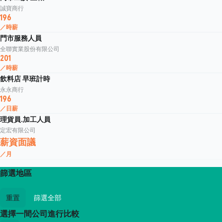
誠寶商行
196
／時薪
門市服務人員
全聯實業股份有限公司
201
／時薪
飲料店 早班計時
永永商行
196
／日薪
理貨員.加工人員
定宏有限公司
薪資面議
／月
篩選地區
重置
篩選全部
選擇一間公司進行比較