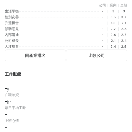
公司
｜
業內
｜
全站
生活平衡
-
｜
3
｜
3
性別友善
-
｜
3.5
｜
3.7
升遷機會
-
｜
1.8
｜
2.1
傾聽意見
-
｜
2.7
｜
2.6
內部溝通
-
｜
2.6
｜
2.7
公司成長
-
｜
2.1
｜
2.4
人才培育
-
｜
2.4
｜
2.5
同產業排名
比較公司
工作狀態
-
y
在職年資
-
hr
每日平均工時
-
上班心情
-