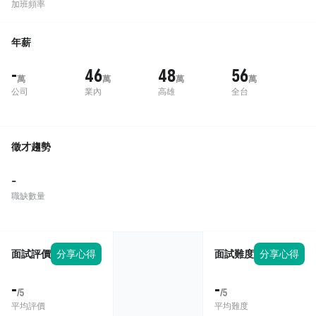
加班頻率
年薪
-
46
48
56
萬
萬
萬
萬
公司
業內
高雄
全台
徵才趨勢
-
職缺數量
面試評價
分享心得
面試難度
分享心得
-
-
/5
/5
平均評價
平均難度