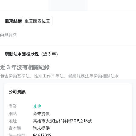
股東結構
重置圖表位置
尚無資料
勞動法令遵循狀況（近 3 年）
近 3 年沒有相關紀錄
包含勞動基準法、性別工作平等法、就業服務法等勞動相關法令
公司資訊
產業
其他
網站
尚未提供
地址
高雄市大寮區和祥街209之15號
資本額
尚未提供
統一編號
84617319