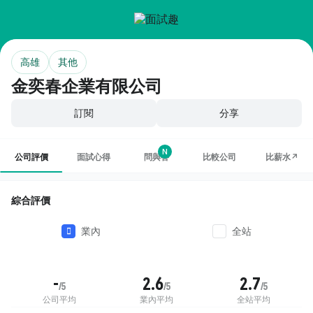
高雄
其他
金奕春企業有限公司
訂閱
分享
N
公司評價
面試心得
問與答
比較公司
比薪水↗
綜合評價
業內
全站
-
2.6
2.7
/5
/5
/5
公司平均
業內平均
全站平均