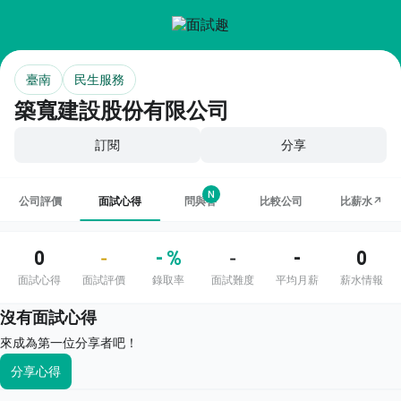
臺南
民生服務
築寬建設股份有限公司
訂閱
分享
N
公司評價
面試心得
問與答
比較公司
比薪水↗
0
- %
-
0
-
-
面試心得
面試評價
錄取率
面試難度
平均月薪
薪水情報
沒有面試心得
來成為第一位分享者吧！
分享心得