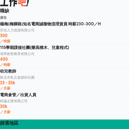
職缺
廣告
楊梅(梅獅路)知名電商誠徵物流理貨員 時薪230-300／H
宗信人力資源有限公司
300
／時薪
115學期課後社團(樂高積木、兒童程式)
澔學創客教育有限公司
400
／時薪
幼兒教師
新北市私立嘉穎幼兒園
33 - 35k
／月薪
電商倉管／出貨人員
斌瀛企業有限公司
30k
／月薪
篩選地區