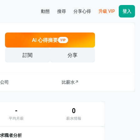
動態
搜尋
分享心得
升級 VIP
登入
AI 心得摘要
VIP
訂閱
分享
公司
比薪水↗
-
0
平均月薪
薪水情報
求職者分析