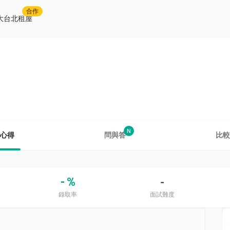
合作
大台北租屋
N
心得
問與答
比較
- %
-
錄取率
面試難度