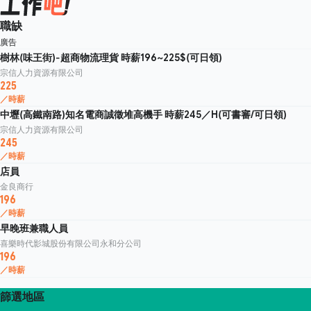
職缺
廣告
樹林(味王街)-超商物流理貨 時薪196~225$(可日領)
宗信人力資源有限公司
225
／時薪
中壢(高鐵南路)知名電商誠徵堆高機手 時薪245／H(可書審/可日領)
宗信人力資源有限公司
245
／時薪
店員
金良商行
196
／時薪
早晚班兼職人員
喜樂時代影城股份有限公司永和分公司
196
／時薪
篩選地區