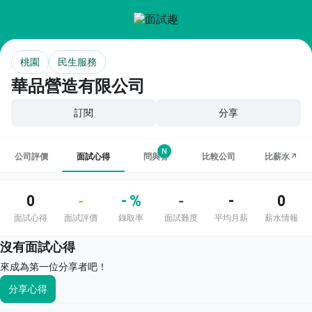
桃園
民生服務
華品營造有限公司
訂閱
分享
N
公司評價
面試心得
問與答
比較公司
比薪水↗
0
- %
-
0
-
-
面試心得
面試評價
錄取率
面試難度
平均月薪
薪水情報
沒有面試心得
來成為第一位分享者吧！
分享心得