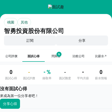
桃園
其他
智勇投資股份有限公司
訂閱
分享
N
公司評價
面試心得
問與答
比較公司
比薪水↗
0
- %
-
0
-
-
面試心得
面試評價
錄取率
面試難度
平均月薪
薪水情報
沒有面試心得
來成為第一位分享者吧！
分享心得