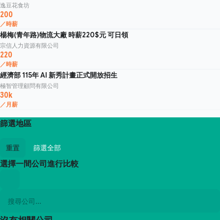
逸豆花食坊
200
／時薪
楊梅(青年路)物流大廠 時薪220$元 可日領
宗信人力資源有限公司
220
／時薪
經濟部 115年 AI 新秀計畫正式開放招生
極智管理顧問有限公司
30k
／月薪
篩選地區
重置
篩選全部
選擇一間公司進行比較