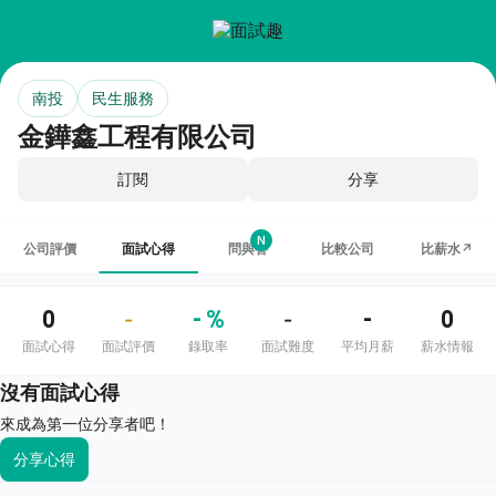
南投
民生服務
金鏵鑫工程有限公司
訂閱
分享
N
公司評價
面試心得
問與答
比較公司
比薪水↗
0
- %
-
0
-
-
面試心得
面試評價
錄取率
面試難度
平均月薪
薪水情報
沒有面試心得
來成為第一位分享者吧！
分享心得