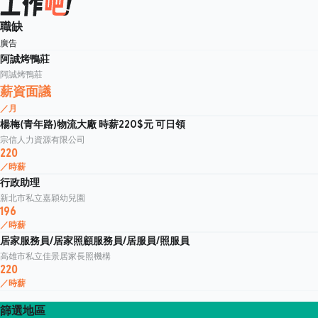
職缺
廣告
阿誠烤鴨莊
阿誠烤鴨莊
薪資面議
／月
楊梅(青年路)物流大廠 時薪220$元 可日領
宗信人力資源有限公司
220
／時薪
行政助理
新北市私立嘉穎幼兒園
196
／時薪
居家服務員/居家照顧服務員/居服員/照服員
高雄市私立佳景居家長照機構
220
／時薪
篩選地區