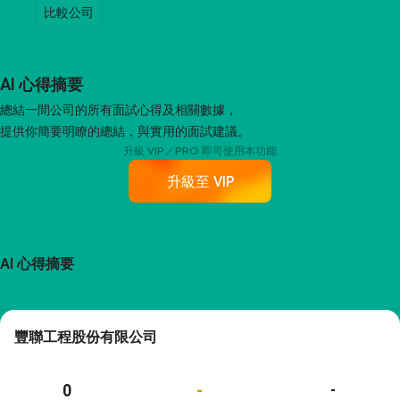
比較公司
AI 心得摘要
總結一間公司的所有面試心得及相關數據，
提供你簡要明瞭的總結，與實用的面試建議。
升級 VIP／PRO 即可使用本功能
升級至 VIP
AI 心得摘要
豐聯工程股份有限公司
0
-
-