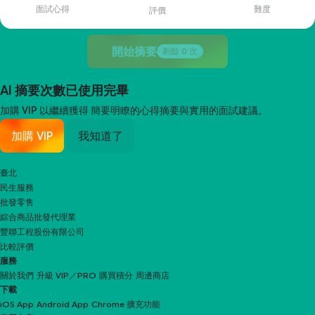
面試心得
難度
評價
開始摘要
剩餘
0
次
AI 摘要次數已使用完畢
加購 VIP 以繼續獲得
簡要明瞭的心得摘要與實用的面試建議。
加購 VIP
我知道了
臺北
民生服務
批發零售
綜合商品批發代理業
豐聯工程股份有限公司
比較評價
服務
關於我們
升級 VIP／PRO
購買積分
周邊商店
下載
iOS App
Android App
Chrome 擴充功能