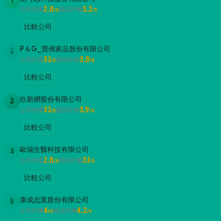
1
2.8
3.2
公司評價
面試評價
/5
/5
比較公司
P＆G_寶僑家品股份有限公司
2
3.1
3.8
公司評價
面試評價
/5
/5
比較公司
欣新網股份有限公司
3
3.1
3.9
公司評價
面試評價
/5
/5
比較公司
歐瑞生醫科技有限公司
4
2.8
3.1
公司評價
面試評價
/5
/5
比較公司
康成志業股份有限公司
5
4
4.2
公司評價
面試評價
/5
/5