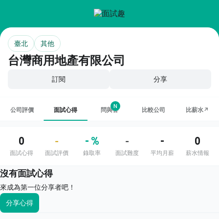
臺北
其他
台灣商用地產有限公司
訂閱
分享
N
公司評價
面試心得
問與答
比較公司
比薪水↗
0
- %
-
0
-
-
面試心得
面試評價
錄取率
面試難度
平均月薪
薪水情報
沒有面試心得
來成為第一位分享者吧！
分享心得