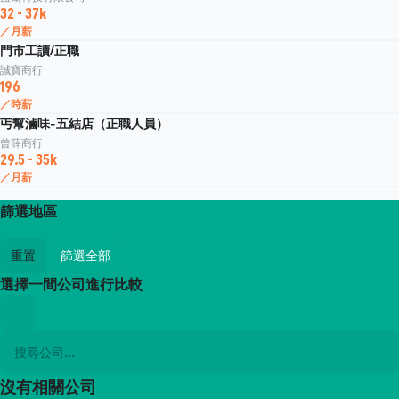
32 - 37k
／月薪
門市工讀/正職
誠寶商行
196
／時薪
丐幫滷味-五結店（正職人員）
曾薛商行
29.5 - 35k
／月薪
篩選地區
重置
篩選全部
選擇一間公司進行比較
沒有相關公司