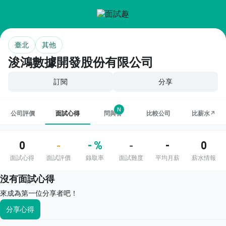
臺北
其他
浚鴻數據開發股份有限公司
訂閱
分享
N
公司評價
面試心得
問與答
比較公司
比薪水↗
0
- %
-
0
-
-
面試心得
面試評價
錄取率
面試難度
平均月薪
薪水情報
沒有面試心得
來成為第一位分享者吧！
分享心得