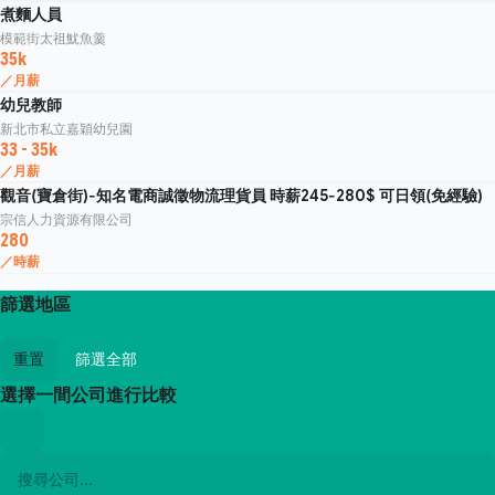
煮麵人員
模範街太祖魷魚羹
35k
／月薪
幼兒教師
新北市私立嘉穎幼兒園
33 - 35k
／月薪
觀音(寶倉街)-知名電商誠徵物流理貨員 時薪245-280$ 可日領(免經驗)
宗信人力資源有限公司
280
／時薪
篩選地區
重置
篩選全部
選擇一間公司進行比較