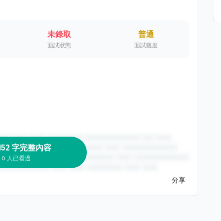
未錄取
普通
面試狀態
面試難度
152 字完整內容
0 人已看過
分享