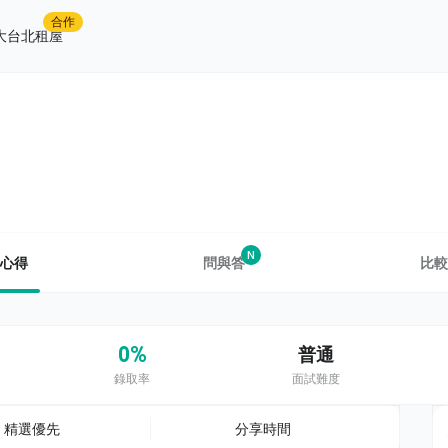
合作
大台北租屋
N
心得
問與答
比較
0%
普通
錄取率
面試難度