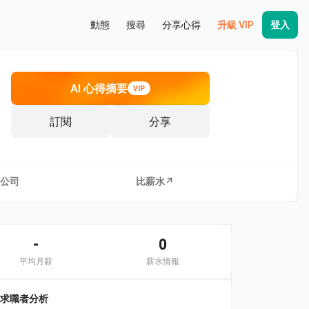
動態
搜尋
分享心得
升級 VIP
登入
AI 心得摘要
VIP
訂閱
分享
公司
比薪水↗
-
0
平均月薪
薪水情報
求職者分析