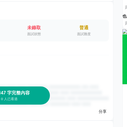
也
未錄取
普通
面試狀態
面試難度
147 字完整內容
0 人已看過
分享