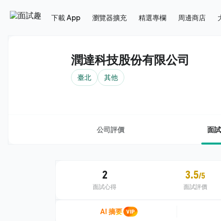
下載 App
瀏覽器擴充
精選專欄
周邊商店
潤達科技股份有限公司
臺北
其他
公司評價
面試
2
3.5
/5
面試心得
面試評價
AI 摘要
VIP