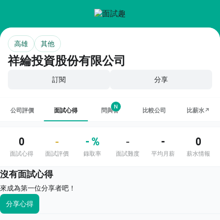
高雄
其他
祥綸投資股份有限公司
訂閱
分享
N
公司評價
面試心得
問與答
比較公司
比薪水↗
0
- %
-
0
-
-
面試心得
面試評價
錄取率
面試難度
平均月薪
薪水情報
沒有面試心得
來成為第一位分享者吧！
分享心得