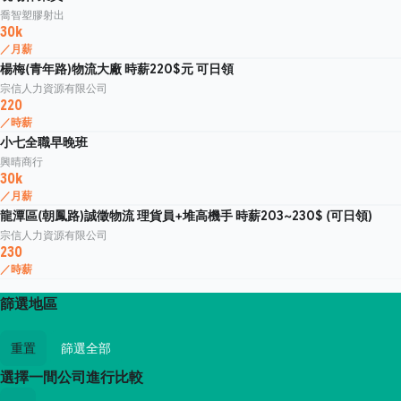
喬智塑膠射出
30k
／月薪
楊梅(青年路)物流大廠 時薪220$元 可日領
宗信人力資源有限公司
220
／時薪
小七全職早晚班
興晴商行
30k
／月薪
龍潭區(朝鳳路)誠徵物流 理貨員+堆高機手 時薪203~230$ (可日領)
宗信人力資源有限公司
230
／時薪
篩選地區
重置
篩選全部
選擇一間公司進行比較